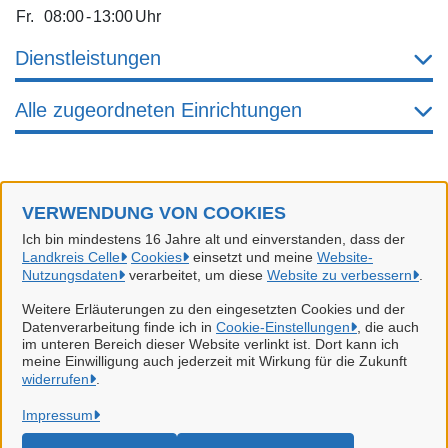
Fr.
08:00
-
13:00
Uhr
Dienstleistungen
Alle zugeordneten Einrichtungen
VERWENDUNG VON COOKIES
Landkreis Celle
Ich bin mindestens 16 Jahre alt und einverstanden, dass der
Landkreis Celle
Cookies
einsetzt und meine
Website-
Alle Rechte vorbehalten
Nutzungsdaten
verarbeitet, um diese
Website zu verbessern
.
Weitere Erläuterungen zu den eingesetzten Cookies und der
Datenverarbeitung finde ich in
Cookie-Einstellungen
, die auch
Datenschutzerklärung
im unteren Bereich dieser Website verlinkt ist. Dort kann ich
meine Einwilligung auch jederzeit mit Wirkung für die Zukunft
widerrufen
Impressum
.
Impressum
Erklärung zur Barrierefreiheit