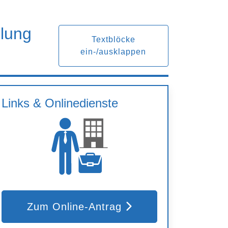
llung
Textblöcke
ein-/ausklappen
Links & Onlinedienste
Zum Online-Antrag