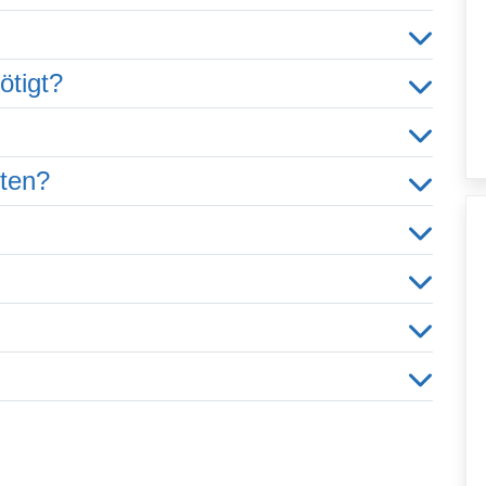
ötigt?
hten?