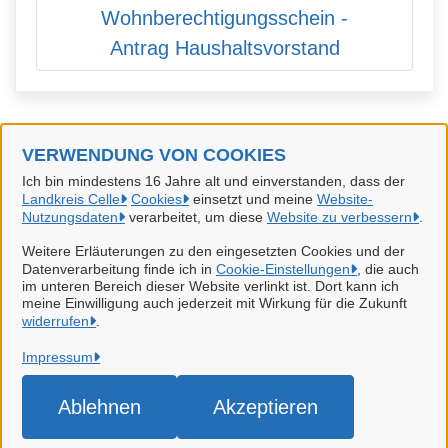
Wohnberechtigungsschein -
Antrag Haushaltsvorstand
VERWENDUNG VON COOKIES
Landkreis Celle
Ich bin mindestens 16 Jahre alt und einverstanden, dass der
Landkreis Celle
Cookies
einsetzt und meine
Website-
Alle Rechte vorbehalten
Nutzungsdaten
verarbeitet, um diese
Website zu verbessern
.
Weitere Erläuterungen zu den eingesetzten Cookies und der
Datenverarbeitung finde ich in
Cookie-Einstellungen
, die auch
Datenschutzerklärung
im unteren Bereich dieser Website verlinkt ist. Dort kann ich
meine Einwilligung auch jederzeit mit Wirkung für die Zukunft
widerrufen
Impressum
.
Impressum
Erklärung zur Barrierefreiheit
Cookie-Einstellungen
Ablehnen
Akzeptieren