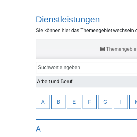
Dienstleistungen
Sie können hier das Themengebiet wechseln od
Themengebie
Sie können hier das Themengebiet wechseln od
A
B
E
F
G
I
A