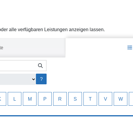
er alle verfügbaren Leistungen anzeigen lassen.
te
er alle verfügbaren Leistungen anzeigen lassen.
?
K
L
M
P
R
S
T
V
W